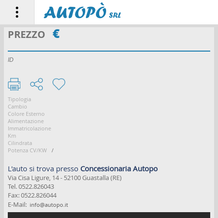
€
PREZZO
HOME PAGE
ID
LE AUTO
CHI SIAMO
Tipologia
Cambio
ASSISTENZA
Colore Esterno
Alimentazione
Immatricolazione
NOLEGGIO
Km
Cilindrata
Potenza CV/KW
/
VENDI LA TUA AUTO
L'auto si trova presso
Concessionaria Autopo
CONTATTI
Via Cisa Ligure, 14 - 52100 Guastalla (RE)
Tel. 0522.826043
Fax: 0522.826044
♥ PREFERITI
E-Mail:
info@autopo.it