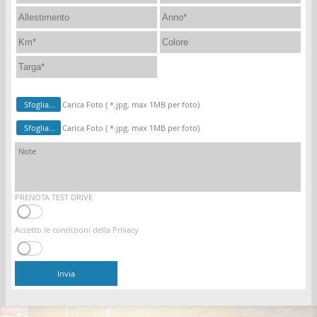
Sfoglia...
Carica Foto ( *.jpg, max 1MB per foto)
Sfoglia...
Carica Foto ( *.jpg, max 1MB per foto)
PRENOTA TEST DRIVE
Accetto le condizioni della Privacy